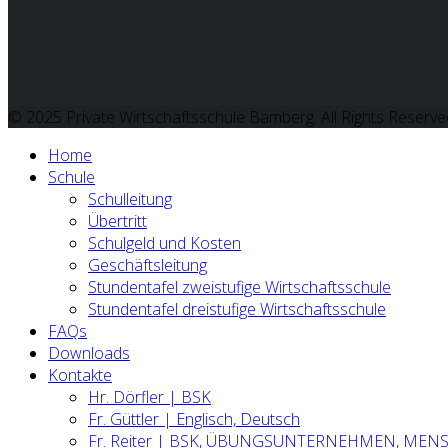
© 2025 Private Wirtschaftsschule Bamberg. All Rights Reserve
Home
Schule
Schulleitung
Übertritt
Schulgeld und Kosten
Geschäftsleitung
Stundentafel zweistufige Wirtschaftsschule
Stundentafel dreistufige Wirtschaftsschule
FAQs
Downloads
Kontakte
Hr. Dörfler | BSK
Fr. Güttler | Englisch, Deutsch
Fr. Reiter | BSK, ÜBUNGSUNTERNEHMEN, MEN