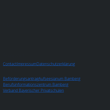
Über uns
Die Private Wirtschaftsschule Bamberg wurde im Jahre
2007 gegründet. Die Trägergesellschaft ist die Quadriga
gGmbH mit dem Geschäftsführer Dipl.-Vw. Matthias Dörfler.
Support
Contact
Impressum
Datenschutzerklärung
Weblinks
Beförderungsantrag
Aufseesianum Bamberg
Berufsinformationszentrum Bamberg
Verband Bayerischer Privatschulen